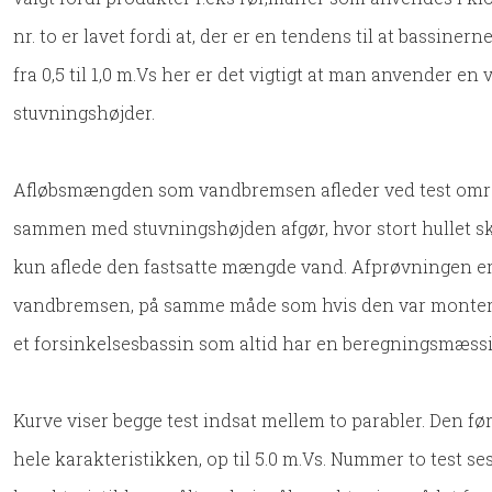
nr. to er lavet fordi at, der er en tendens til at bassine
fra 0,5 til 1,0 m.Vs her er det vigtigt at man anvender 
stuvningshøjder.
Afløbsmængden som vandbremsen afleder ved test omreg
sammen med stuvningshøjden afgør, hvor stort hullet s
kun aflede den fastsatte mængde vand. Afprøvningen er
vandbremsen, på samme måde som hvis den var monteret
et forsinkelsesbassin som altid har en beregningsmæss
Kurve viser begge test indsat mellem to parabler. Den fø
hele karakteristikken, op til 5.0 m.Vs. Nummer to test ses