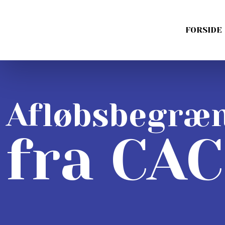
FORSIDE
​Afløbsbegræ
fra CAC