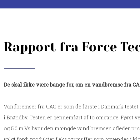
Rapport fra Force Te
​De skal ikke være bange for, om en vandbremse fra CA
Vandbremser fra CAC er som de første i Danmark teste
i Brøndby. Testen er gennemført af to omgange. Først ved
og 5.0 m.Vs hvor den mængde vand bremsen afleder pr.sek
valgt fordi produkter f.eks rør,muffer som anvendes i kl