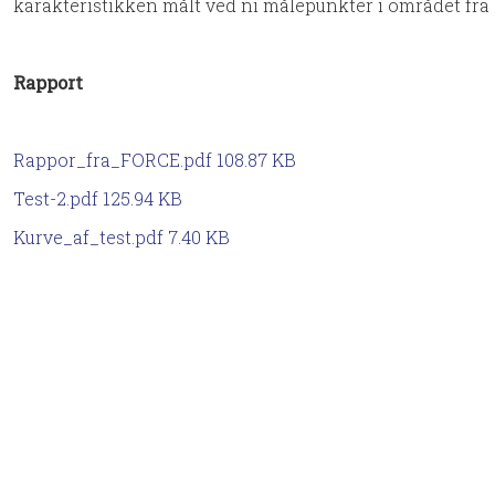
karakteristikken målt ved ni målepunkter i området fra 0.
Rapport
Rappor_fra_FORCE.pdf 108.87 KB
Test-2.pdf 125.94 KB
Kurve_af_test.pdf 7.40 KB