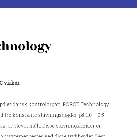
chnology​
C virker:
t på et dansk kontrolorgan, FORCE Technology
 tre konstante stuvningshøjder, på 1.0 – 2.5
. er blevet målt. Disse stuvningshøjder er
oaksystemer testes ved disse trykhøjder. Test