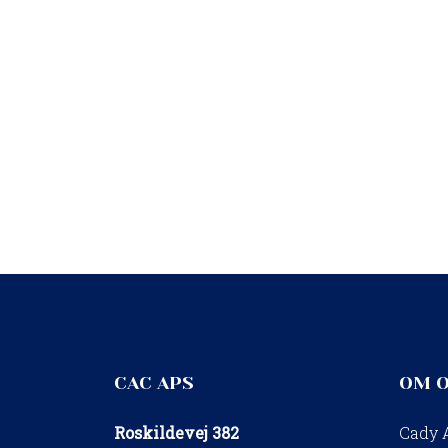
CAC APS
OM 
Roskildevej 382
Cady 