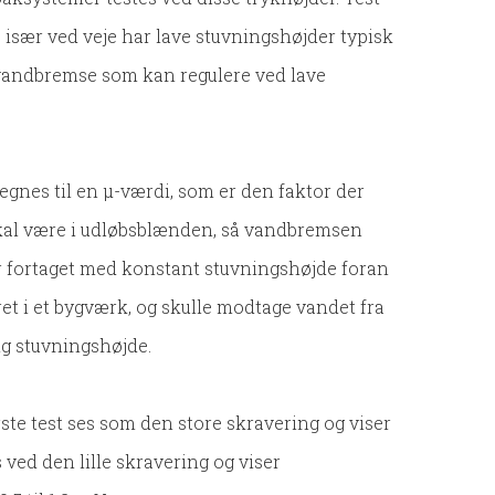
rne især ved veje har lave stuvningshøjder typisk
en vandbremse som kan regulere ved lave
nes til en µ-værdi, som er den faktor der
kal være i udløbsblænden, så vandbremsen
 fortaget med konstant stuvningshøjde foran
 i et bygværk, og skulle modtage vandet fra
ig stuvningshøjde.
rste test ses som den store skravering og viser
 ved den lille skravering og viser