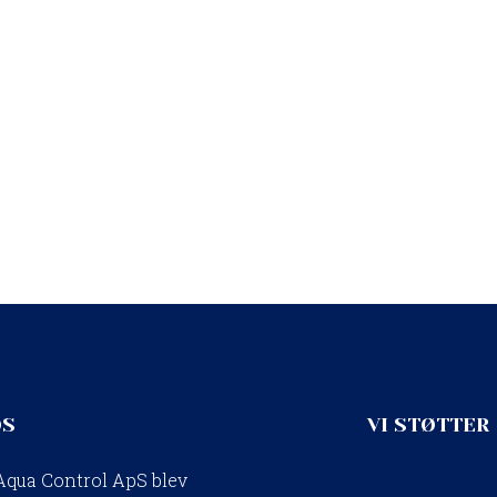
OS
​VI STØTTER
Aqua Control ApS blev