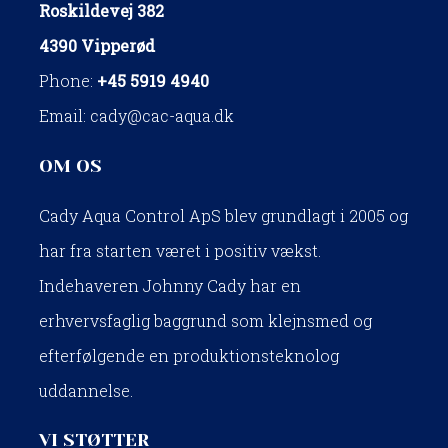
Roskildevej 382
4390 Vipperød
Phone:
+45 5919 4940
Email:
cady@cac-aqua.dk
OM OS
Cady Aqua Control ApS blev grundlagt i 2005 og
har fra starten været i positiv vækst.
Indehaveren Johnny Cady har en
erhvervsfaglig baggrund som klejnsmed og
efterfølgende en produktionsteknolog
uddannelse.​
​VI STØTTER