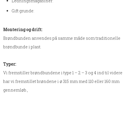
Ledningsmagasiner:
Gift grunde:
Montering og drift:
​Brøndbunden anvendes på samme måde som traditionelle
brøndbunde i plast.
Typer:
​Vi fremstiller brøndbundene i type 1 – 2 – 3 og 4 ind til videre
har vi fremstillet brøndene i ø 315 mm med 110 eller 160 mm
gennemløb.,