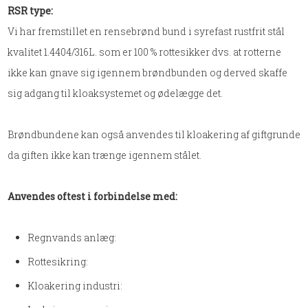
​RSR type:
​Vi har fremstillet en rensebrønd bund i syrefast rustfrit stål
kvalitet 1.4404/316L. som er 100 % rottesikker dvs. at rotterne
ikke kan gnave sig igennem brøndbunden og derved skaffe
sig adgang til kloaksystemet og ødelægge det.
Brøndbundene kan også anvendes til kloakering af giftgrunde
da giften ikke kan trænge igennem stålet.
Anvendes oftest i forbindelse med:
Regnvands anlæg:
Rottesikring:
Kloakering industri: