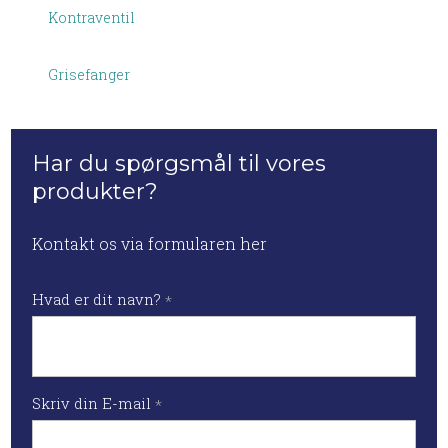
Kontraventil
Grisefanger
Har du spørgsmål til vores
produkter?
Kontakt os via formularen her
Hvad er dit navn?
*
Skriv din E-mail
*