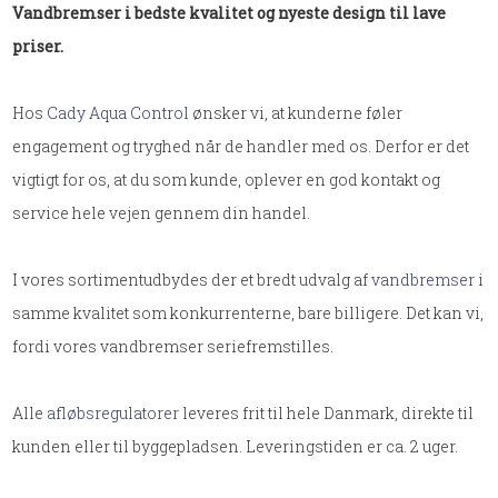
Vandbremser i bedste kvalitet og nyeste design til lave
priser.
Hos
Cady Aqua Control
ønsker vi, at kunderne føler
engagement og tryghed når de handler med os. Derfor er det
vigtigt for os, at du som kunde, oplever en god kontakt og
service hele vejen gennem din handel.
I vores sortimentudbydes der et bredt udvalg af
vandbremser
i
samme kvalitet som konkurrenterne, bare billigere. Det kan vi,
fordi vores vandbremser seriefremstilles.
Alle
afløbsregulatorer
leveres frit til hele Danmark, direkte til
kunden eller til byggepladsen. Leveringstiden er ca. 2 uger​.